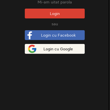
Mi-am uitat parola
Login
sau
Login cu Facebook
Login cu Google