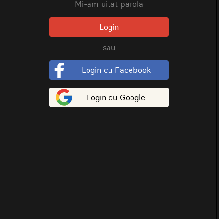
Mi-am uitat parola
Login
sau
Login cu Facebook
Login cu Google