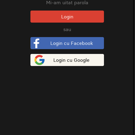
Mi-am uitat parola
Login
sau
Login cu Facebook
Login cu Google