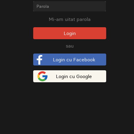
Mi-am uitat parola
Login
sau
Login cu Facebook
Login cu Google