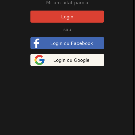
Mi-am uitat parola
Login
sau
Login cu Facebook
Login cu Google