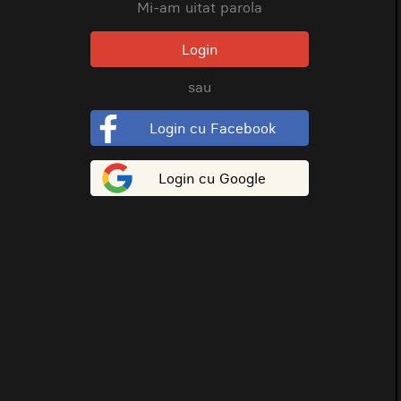
Mi-am uitat parola
Login
sau
Login cu Facebook
Login cu Google