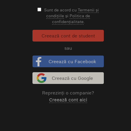
Sunt de acord cu
Termenii și
condițiile
și
Politica de
confidențialitate
.
Creează cont de student
sau
Creează cu Facebook
Creează cu Google
Reprezinți o companie?
Creează cont aici