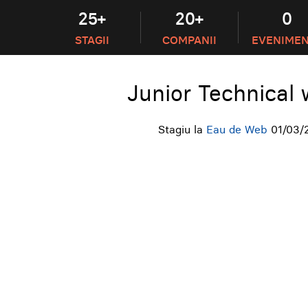
25+
20+
0
STAGII
COMPANII
EVENIME
Junior Technical 
Stagiu la
Eau de Web
01/03/