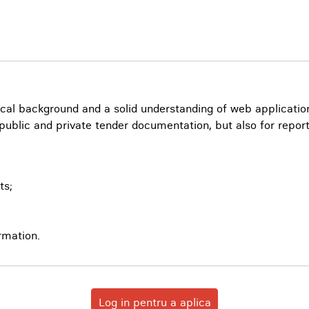
nical background and a solid understanding of web applicati
for public and private tender documentation, but also for re
ts;
ormation.
Log in pentru a aplica