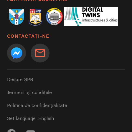
CONTACTAȚI-NE
mail_outline
Despre SPB
Termenii și condițiile
Politica de confidențialitate
Set language: English