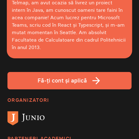
Telmap, am avut ocazia să livrez un proiect
intern în Java, am cunoscut oameni tare faini în
acea companie! Acum lucrez pentru Microsoft
Teams, scriu cod în React și Typescript, și m-am
mutat momentan în Seattle. Am absolvit
Facultatea de Calculatoare din cadrul Politehnicii
în anul 2013.
arrow_forward
Fă-ți cont și aplică
ORGANIZATORI
PARTENERI ACADEMICI