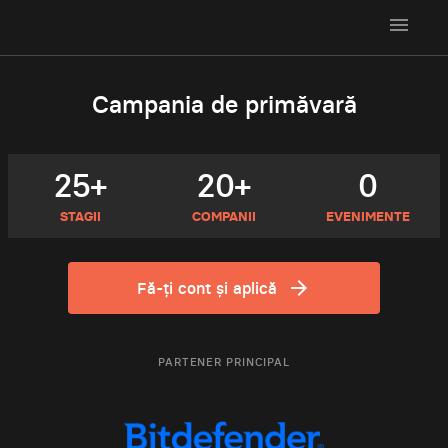
menu
Campania de primăvară
25+
20+
0
STAGII
COMPANII
EVENIMENTE
arrow_forward
Fă-ți cont și aplică
PARTENER PRINCIPAL